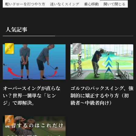
軽いドローを打つやり方
迷いなくスイング
重心移動
開いて閉じる
人気記事
オーバースイングが直らな
ゴルフのバックスイング、強
い？世界一簡単な「ヒン
制的に矯正するやり方（初
ジ」で即解決。
級者～中級者向け）