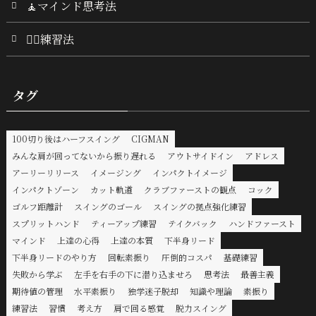
🧘マインド思考法
🏌️‍♂️練習法
タグ
100切り後はハーフスイング
CIGMAN
みんな肩が回ってないから振り遅れる
アウトサイドイン
アドレス
アーリーリリース
イメージング
インパクトイメージ
インパクトゾーン
カット軌道
クラブファーストの観点
コック
ゴルフ距離計
スイングのゴール
スイングの拠点強化練習
スプリットハンド
ティーアップ練習
テイクバック
ハンドファースト
マインド
上達の心得
上達の本質
下半身リード
下半身リードのやり方
回転素振り
圧倒的コスパ
基礎練習
失敗から学ぶ
左手を右手の下に潜り込ませろ
思考法
最善主義
期待値の管理
水平素振り
独学迷子脱却
知識や理論
素振り
練習法
習慣
考え方
肩で回る感覚
脱力スイング