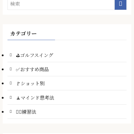
カテゴリー
⛳ゴルフスイング
✅おすすめ商品
🚩ショット別
🧘マインド思考法
🏌️‍♂️練習法