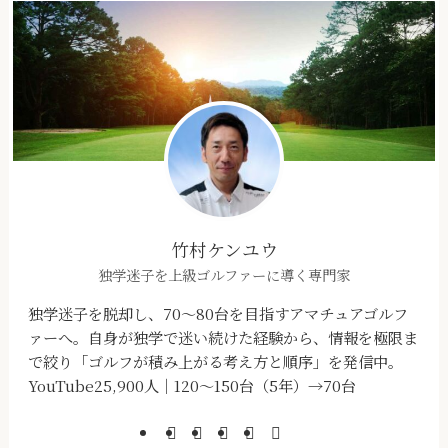
竹村ケンユウ
独学迷子を上級ゴルファーに導く専門家
独学迷子を脱却し、70～80台を目指すアマチュアゴルフ
ァーへ。自身が独学で迷い続けた経験から、情報を極限ま
で絞り「ゴルフが積み上がる考え方と順序」を発信中。
YouTube25,900人｜120～150台（5年）→70台