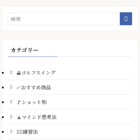
カテゴリー
⛳ゴルフスイング
✅おすすめ商品
🚩ショット別
🧘マインド思考法
🏌️‍♂️練習法