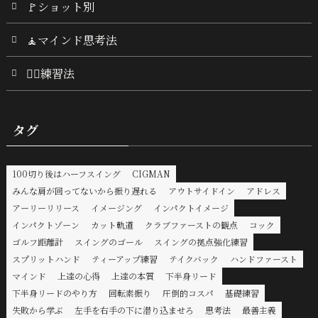
🚩ショット別
🧘マインド思考法
🏌️‍♂️練習法
タグ
100切り後はハーフスイング
CIGMAN
みんな肩が回ってないから振り遅れる
アウトサイドイン
アドレス
アーリーリリース
イメージング
インパクトイメージ
インパクトゾーン
カット軌道
クラブファーストの観点
コック
ゴルフ距離計
スイングのゴール
スイングの拠点強化練習
スプリットハンド
ティーアップ練習
テイクバック
ハンドファースト
マインド
上達の心得
上達の本質
下半身リード
下半身リードのやり方
回転素振り
圧倒的コスパ
基礎練習
失敗から学ぶ
左手を右手の下に潜り込ませろ
思考法
最善主義