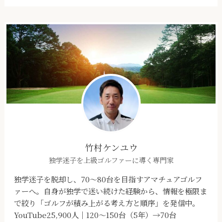
竹村ケンユウ
独学迷子を上級ゴルファーに導く専門家
独学迷子を脱却し、70～80台を目指すアマチュアゴルフ
ァーへ。自身が独学で迷い続けた経験から、情報を極限ま
で絞り「ゴルフが積み上がる考え方と順序」を発信中。
YouTube25,900人｜120～150台（5年）→70台