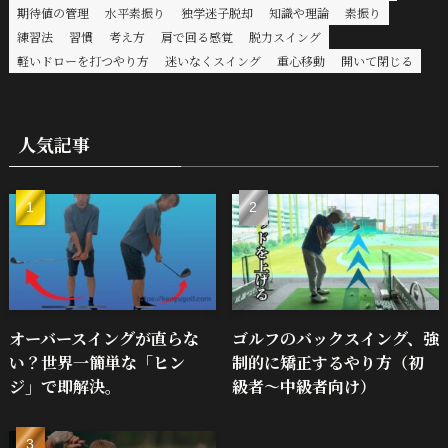
期待値の管理
水平素振り
独学迷子脱却
知識や理論
素振り
練習法
習慣
考え方
肩で回る感覚
脱力スイング
軽いドローを打つやり方
迷いなくスイング
重心移動
開いて閉じる
人気記事
オーバースイングが直らな
ゴルフのバックスイング、強
い？世界一簡単な「ヒン
制的に矯正するやり方（初
ジ」で即解決。
級者～中級者向け）