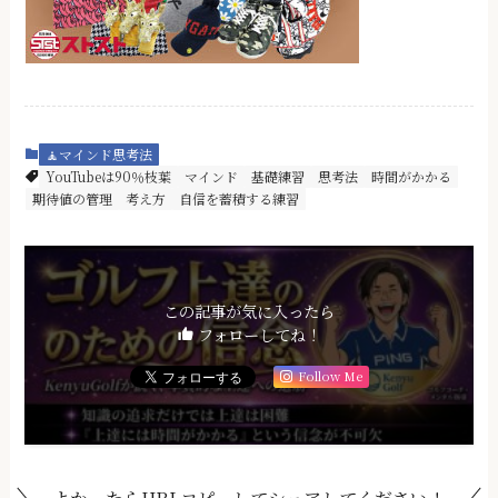
🧘マインド思考法
YouTubeは90％枝葉
マインド
基礎練習
思考法
時間がかかる
期待値の管理
考え方
自信を蓄積する練習
この記事が気に入ったら
フォローしてね！
Follow Me