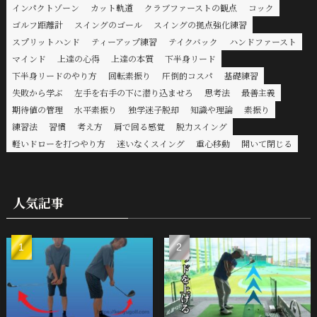
インパクトゾーン
カット軌道
クラブファーストの観点
コック
ゴルフ距離計
スイングのゴール
スイングの拠点強化練習
スプリットハンド
ティーアップ練習
テイクバック
ハンドファースト
マインド
上達の心得
上達の本質
下半身リード
下半身リードのやり方
回転素振り
圧倒的コスパ
基礎練習
失敗から学ぶ
左手を右手の下に潜り込ませろ
思考法
最善主義
期待値の管理
水平素振り
独学迷子脱却
知識や理論
素振り
練習法
習慣
考え方
肩で回る感覚
脱力スイング
軽いドローを打つやり方
迷いなくスイング
重心移動
開いて閉じる
人気記事