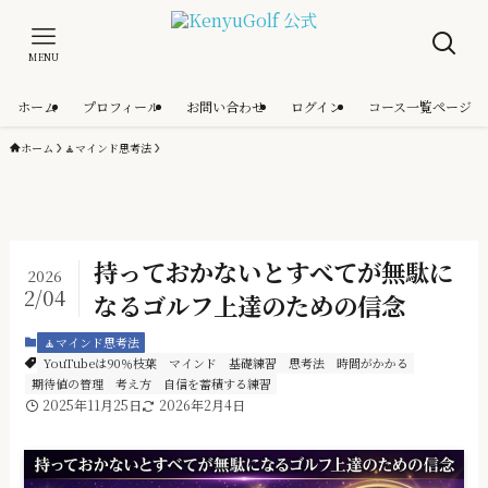
MENU
ホーム
プロフィール
お問い合わせ
ログイン
コース一覧ページ
ホーム
🧘マインド思考法
持っておかないとすべてが無駄に
2026
2/04
なるゴルフ上達のための信念
🧘マインド思考法
YouTubeは90％枝葉
マインド
基礎練習
思考法
時間がかかる
期待値の管理
考え方
自信を蓄積する練習
2025年11月25日
2026年2月4日