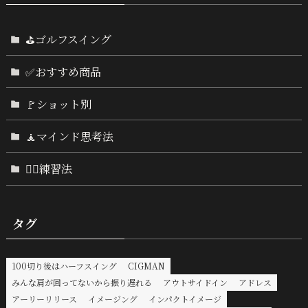
⛳ゴルフスイング
✅おすすめ商品
🚩ショット別
🧘マインド思考法
🏌️‍♂️練習法
タグ
100切り後はハーフスイング
CIGMAN
みんな肩が回ってないから振り遅れる
アウトサイドイン
アドレス
アーリーリリース
イメージング
インパクトイメージ