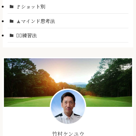
🚩ショット別
🧘マインド思考法
🏌️‍♂️練習法
竹村ケンユウ