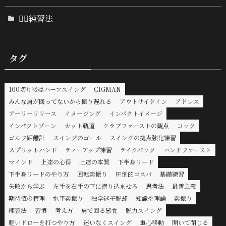
🏌️‍♂️練習法
タグ
100切り後はハーフスイング
CIGMAN
みんな肩が回ってないから振り遅れる
アウトサイドイン
アドレス
アーリーリリース
イメージング
インパクトイメージ
インパクトゾーン
カット軌道
クラブファーストの観点
コック
ゴルフ距離計
スイングのゴール
スイングの拠点強化練習
スプリットハンド
ティーアップ練習
テイクバック
ハンドファースト
マインド
上達の心得
上達の本質
下半身リード
下半身リードのやり方
回転素振り
圧倒的コスパ
基礎練習
失敗から学ぶ
左手を右手の下に潜り込ませろ
思考法
最善主義
期待値の管理
水平素振り
独学迷子脱却
知識や理論
素振り
練習法
習慣
考え方
肩で回る感覚
脱力スイング
軽いドローを打つやり方
迷いなくスイング
重心移動
開いて閉じる