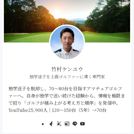
竹村ケンユウ
独学迷子を上級ゴルファーに導く専門家
独学迷子を脱却し、70～80台を目指すアマチュアゴルフ
ァーへ。自身が独学で迷い続けた経験から、情報を極限ま
で絞り「ゴルフが積み上がる考え方と順序」を発信中。
YouTube25,900人｜120～150台（5年）→70台