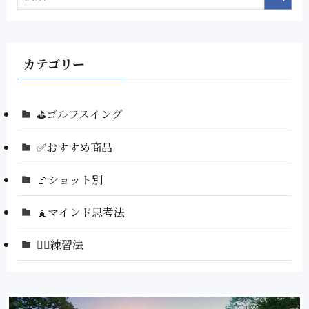
カテゴリー
⛳ゴルフスイング
✅おすすめ商品
🚩ショット別
🧘マインド思考法
🏌️‍♂️練習法