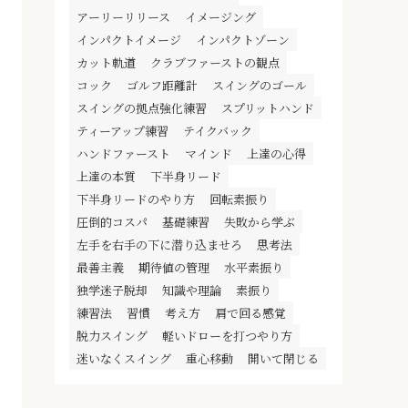
アーリーリリース
イメージング
インパクトイメージ
インパクトゾーン
カット軌道
クラブファーストの観点
コック
ゴルフ距離計
スイングのゴール
スイングの拠点強化練習
スプリットハンド
ティーアップ練習
テイクバック
ハンドファースト
マインド
上達の心得
上達の本質
下半身リード
下半身リードのやり方
回転素振り
圧倒的コスパ
基礎練習
失敗から学ぶ
左手を右手の下に潜り込ませろ
思考法
最善主義
期待値の管理
水平素振り
独学迷子脱却
知識や理論
素振り
練習法
習慣
考え方
肩で回る感覚
脱力スイング
軽いドローを打つやり方
迷いなくスイング
重心移動
開いて閉じる