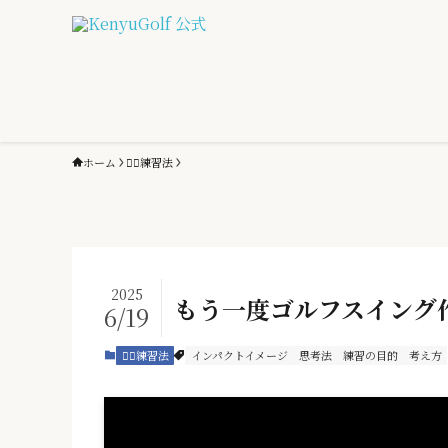
ホーム
🏌️‍♂️練習法
2025
もう一度ゴルフスイング
6/19
🏌️‍♂️練習法
インパクトイメージ
思考法
練習の目的
考え方