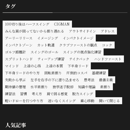
タグ
100切り後はハーフスイング
CIGMAN
みんな肩が回ってないから振り遅れる
アウトサイドイン
アドレス
アーリーリリース
イメージング
インパクトイメージ
インパクトゾーン
カット軌道
クラブファーストの観点
コック
ゴルフ距離計
スイングのゴール
スイングの拠点強化練習
スプリットハンド
ティーアップ練習
テイクバック
ハンドファースト
マインド
上達の心得
上達の本質
下半身リード
下半身リードのやり方
回転素振り
圧倒的コスパ
基礎練習
失敗から学ぶ
左手を右手の下に潜り込ませろ
思考法
最善主義
期待値の管理
水平素振り
独学迷子脱却
知識や理論
素振り
練習法
習慣
考え方
肩で回る感覚
脱力スイング
軽いドローを打つやり方
迷いなくスイング
重心移動
開いて閉じる
人気記事