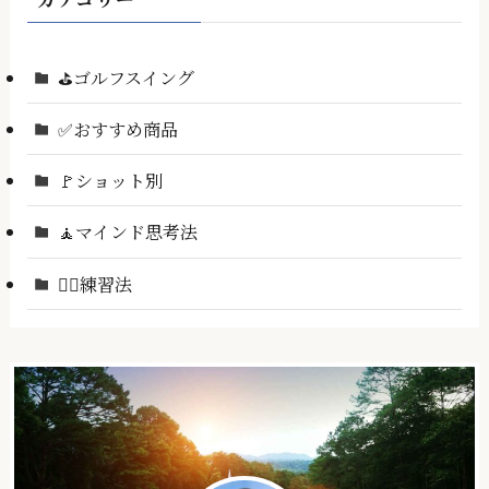
⛳ゴルフスイング
✅おすすめ商品
🚩ショット別
🧘マインド思考法
🏌️‍♂️練習法