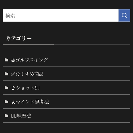
カテゴリー
⛳ゴルフスイング
✅おすすめ商品
🚩ショット別
🧘マインド思考法
🏌️‍♂️練習法