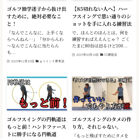
ゴルフ独学迷子から抜け出
【85切れない人へ】ハー
すために、絶対必要なこ
フスイングで思い通りのシ
と！
ョットを手に入れる練習法
「なんでこんなに、上手くな
で、ほんとのほんとは、何を
らへんねん…」「分からんわ
練習すればええんじゃ？ ごく
～なんでこんなに当たらん
たまに80台は出るけど100...
も...
2025年10月14日
🏌️‍♂️練習法
2025年12月19日
🧘マインド思考法
ゴルフスイングの円軌道は
ゴルフスイングのタメの作
もっと前！ハンドファース
り方、それじゃない。
トに勝手になる円軌道
「もっと飛ばすためにタメを