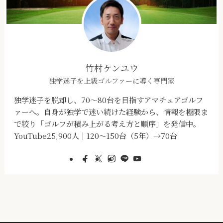
竹村ケンユウ
独学迷子を上級ゴルファーに導く専門家
独学迷子を脱却し、70～80台を目指すアマチュアゴルフ
ァーへ。自身が独学で迷い続けた経験から、情報を極限ま
で絞り「ゴルフが積み上がる考え方と順序」を発信中。
YouTube25,900人｜120～150台（5年）→70台