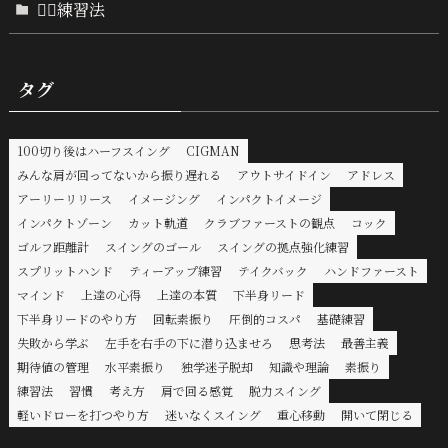
🏌️‍♂️練習法
タグ
100切り後はハーフスイング
CIGMAN
みんな肩が回ってないから振り遅れる
アウトサイドイン
アドレス
アーリーリリース
イメージング
インパクトイメージ
インパクトゾーン
カット軌道
クラブファーストの観点
コック
ゴルフ距離計
スイングのゴール
スイングの拠点強化練習
スプリットハンド
ティーアップ練習
テイクバック
ハンドファースト
マインド
上達の心得
上達の本質
下半身リード
下半身リードのやり方
回転素振り
圧倒的コスパ
基礎練習
失敗から学ぶ
左手を右手の下に潜り込ませろ
思考法
最善主義
期待値の管理
水平素振り
独学迷子脱却
知識や理論
素振り
練習法
習慣
考え方
肩で回る感覚
脱力スイング
軽いドローを打つやり方
迷いなくスイング
重心移動
開いて閉じる