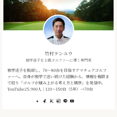
竹村ケンユウ
独学迷子を上級ゴルファーに導く専門家
独学迷子を脱却し、70～80台を目指すアマチュアゴルフ
ァーへ。自身が独学で迷い続けた経験から、情報を極限ま
で絞り「ゴルフが積み上がる考え方と順序」を発信中。
YouTube25,900人｜120～150台（5年）→70台