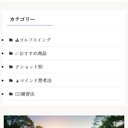
カテゴリー
⛳ゴルフスイング
✅おすすめ商品
🚩ショット別
🧘マインド思考法
🏌️‍♂️練習法