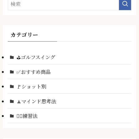
カテゴリー
⛳ゴルフスイング
✅おすすめ商品
🚩ショット別
🧘マインド思考法
🏌️‍♂️練習法