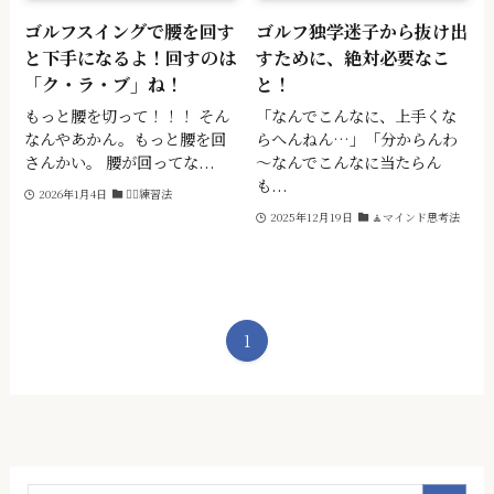
ゴルフスイングで腰を回す
ゴルフ独学迷子から抜け出
と下手になるよ！回すのは
すために、絶対必要なこ
「ク・ラ・ブ」ね！
と！
もっと腰を切って！！！ そん
「なんでこんなに、上手くな
なんやあかん。もっと腰を回
らへんねん…」「分からんわ
さんかい。 腰が回ってな...
～なんでこんなに当たらん
も...
2026年1月4日
🏌️‍♂️練習法
2025年12月19日
🧘マインド思考法
1