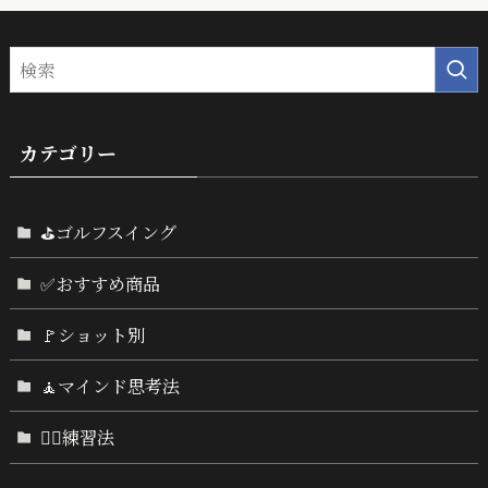
カテゴリー
⛳ゴルフスイング
✅おすすめ商品
🚩ショット別
🧘マインド思考法
🏌️‍♂️練習法