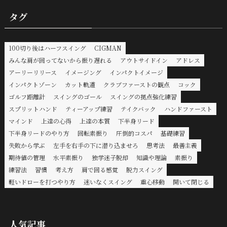
タグ
100切り後はハーフスイング
CIGMAN
みんな肩が回ってないから振り遅れる
アウトサイドイン
アドレス
アーリーリリース
イメージング
インパクトイメージ
インパクトゾーン
カット軌道
クラブファーストの観点
コック
ゴルフ距離計
スイングのゴール
スイングの拠点強化練習
スプリットハンド
ティーアップ練習
テイクバック
ハンドファースト
マインド
上達の心得
上達の本質
下半身リード
下半身リードのやり方
回転素振り
圧倒的コスパ
基礎練習
失敗から学ぶ
左手を右手の下に潜り込ませろ
思考法
最善主義
期待値の管理
水平素振り
独学迷子脱却
知識や理論
素振り
練習法
習慣
考え方
肩で回る感覚
脱力スイング
軽いドローを打つやり方
迷いなくスイング
重心移動
開いて閉じる
人気記事