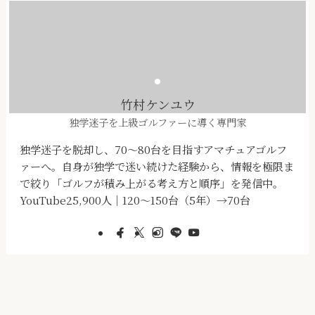
竹村ケンユウ
独学迷子を上級ゴルファーに導く専門家
独学迷子を脱却し、70～80台を目指すアマチュアゴルフ
ァーへ。自身が独学で迷い続けた経験から、情報を極限ま
で絞り「ゴルフが積み上がる考え方と順序」を発信中。
YouTube25,900人｜120～150台（5年）→70台