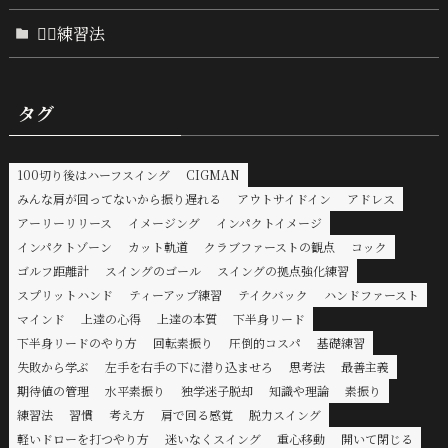
🏌️‍♂️練習法
タグ
100切り後はハーフスイング
CIGMAN
みんな肩が回ってないから振り遅れる
アウトサイドイン
アドレス
アーリーリリース
イメージング
インパクトイメージ
インパクトゾーン
カット軌道
クラブファーストの観点
コック
ゴルフ距離計
スイングのゴール
スイングの拠点強化練習
スプリットハンド
ティーアップ練習
テイクバック
ハンドファースト
マインド
上達の心得
上達の本質
下半身リード
下半身リードのやり方
回転素振り
圧倒的コスパ
基礎練習
失敗から学ぶ
左手を右手の下に潜り込ませろ
思考法
最善主義
期待値の管理
水平素振り
独学迷子脱却
知識や理論
素振り
練習法
習慣
考え方
肩で回る感覚
脱力スイング
軽いドローを打つやり方
迷いなくスイング
重心移動
開いて閉じる