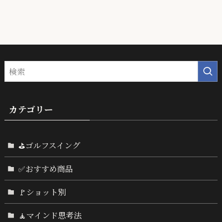
カテゴリー
⛳ゴルフスイング
✅おすすめ商品
🚩ショット別
🧘マインド思考法