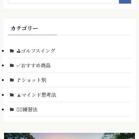
カテゴリー
⛳ゴルフスイング
✅おすすめ商品
🚩ショット別
🧘マインド思考法
🏌️‍♂️練習法