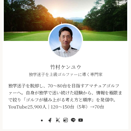
竹村ケンユウ
独学迷子を上級ゴルファーに導く専門家
独学迷子を脱却し、70～80台を目指すアマチュアゴルフ
ァーへ。自身が独学で迷い続けた経験から、情報を極限ま
で絞り「ゴルフが積み上がる考え方と順序」を発信中。
YouTube25,900人｜120～150台（5年）→70台